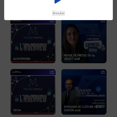
OPPORTUNITÉS… ET SI LE BON
PLAN SE TROUVAIT LÀ OÙ ON
EMISSION SPÉCIALE SIBCA
NE REGARDE PAS ASSEZ ?
2026
Annuler
REVUE DE PRESSE DU 19
ALOHOMORA
JUILLET 2026
EMISSION DE CLÔTURE DE LA
OKOA
SAISON 2026