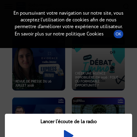
Radio-immo.fr
Premiere webradio d'information immobiliere
En poursuivant votre navigation sur notre site, vous
acceptez l’utilisation de cookies afin de nous
PODCASTS
permettre d’améliorer votre expérience utilisateur.
En savoir plus sur notre politique Cookies
OK
CRÉER UNE AGENCE
IMMOBILIÈRE EN 2026 : FOLIE
REVUE DE PRESSE DU 26
OU FORMIDABLE
JUILLET 2026
OPPORTUNITÉ ?
Lancer l'écoute de la radio
CRISE IMMOBILIÈRE, PRIX EN
BAISSE, NOUVELLES