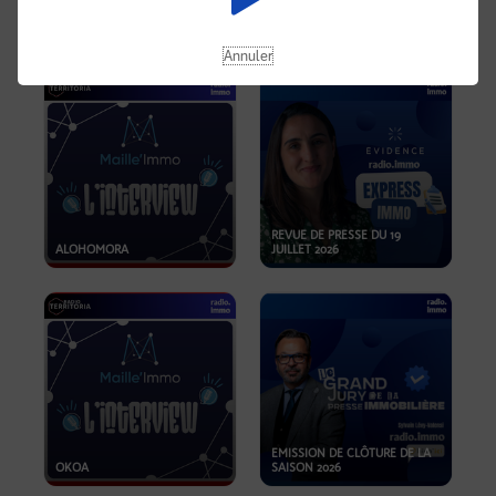
OPPORTUNITÉS… ET SI LE BON
PLAN SE TROUVAIT LÀ OÙ ON
EMISSION SPÉCIALE SIBCA
NE REGARDE PAS ASSEZ ?
2026
Annuler
REVUE DE PRESSE DU 19
ALOHOMORA
JUILLET 2026
EMISSION DE CLÔTURE DE LA
OKOA
SAISON 2026