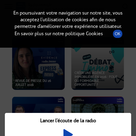
Radio-immo.fr
Premiere webradio d'information immobiliere
En poursuivant votre navigation sur notre site, vous
acceptez l’utilisation de cookies afin de nous
PODCASTS
permettre d’améliorer votre expérience utilisateur.
En savoir plus sur notre politique Cookies
OK
CRÉER UNE AGENCE
IMMOBILIÈRE EN 2026 : FOLIE
REVUE DE PRESSE DU 26
OU FORMIDABLE
JUILLET 2026
OPPORTUNITÉ ?
Lancer l'écoute de la radio
CRISE IMMOBILIÈRE, PRIX EN
BAISSE, NOUVELLES