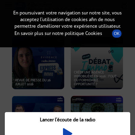
Radio-immo.fr
Premiere webradio d'information immobiliere
En poursuivant votre navigation sur notre site, vous
acceptez l’utilisation de cookies afin de nous
PODCASTS
permettre d’améliorer votre expérience utilisateur.
En savoir plus sur notre politique Cookies
OK
CRÉER UNE AGENCE
IMMOBILIÈRE EN 2026 : FOLIE
REVUE DE PRESSE DU 26
OU FORMIDABLE
JUILLET 2026
OPPORTUNITÉ ?
Lancer l'écoute de la radio
CRISE IMMOBILIÈRE, PRIX EN
BAISSE, NOUVELLES