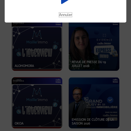
OPPORTUNITÉS… ET SI LE BON
PLAN SE TROUVAIT LÀ OÙ ON
EMISSION SPÉCIALE SIBCA
NE REGARDE PAS ASSEZ ?
2026
Annuler
REVUE DE PRESSE DU 19
ALOHOMORA
JUILLET 2026
EMISSION DE CLÔTURE DE LA
OKOA
SAISON 2026