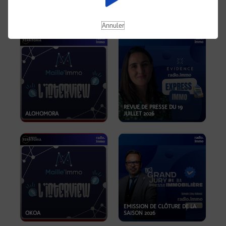
OPPORTUNITÉS… ET SI LE BON
PLAN SE TROUVAIT LÀ OÙ ON
EMISSION SPÉCIALE SIBCA
NE REGARDE PAS ASSEZ ?
2026
Annuler
REVUE DE PRESSE DU 19
ALOHOMORA
JUILLET 2026
EMISSION DE CLÔTURE DE LA
OKOA
SAISON 2026