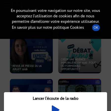
Radio-immo.fr
Premiere webradio d'information immobiliere
En poursuivant votre navigation sur notre site, vous
acceptez l’utilisation de cookies afin de nous
PODCASTS
permettre d’améliorer votre expérience utilisateur.
En savoir plus sur notre politique Cookies
OK
CRÉER UNE AGENCE
IMMOBILIÈRE EN 2026 : FOLIE
REVUE DE PRESSE DU 26
OU FORMIDABLE
JUILLET 2026
OPPORTUNITÉ ?
Lancer l'écoute de la radio
CRISE IMMOBILIÈRE, PRIX EN
BAISSE, NOUVELLES