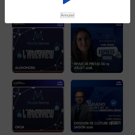
OPPORTUNITÉS… ET SI LE BON
PLAN SE TROUVAIT LÀ OÙ ON
EMISSION SPÉCIALE SIBCA
NE REGARDE PAS ASSEZ ?
2026
Annuler
REVUE DE PRESSE DU 19
ALOHOMORA
JUILLET 2026
EMISSION DE CLÔTURE DE LA
OKOA
SAISON 2026