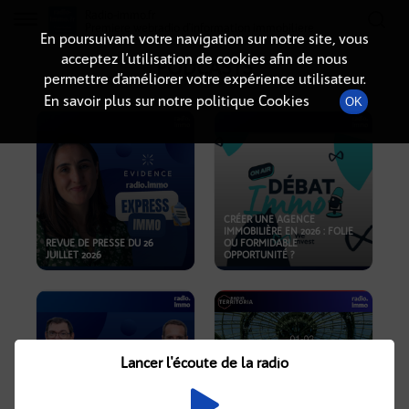
Radio-immo.fr
Premiere webradio d'information immobiliere
En poursuivant votre navigation sur notre site, vous
acceptez l’utilisation de cookies afin de nous
PODCASTS
permettre d’améliorer votre expérience utilisateur.
En savoir plus sur notre politique Cookies
OK
CRÉER UNE AGENCE
IMMOBILIÈRE EN 2026 : FOLIE
REVUE DE PRESSE DU 26
OU FORMIDABLE
JUILLET 2026
OPPORTUNITÉ ?
Lancer l'écoute de la radio
CRISE IMMOBILIÈRE, PRIX EN
BAISSE, NOUVELLES