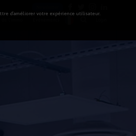
Newsletter
ttre d’améliorer votre expérience utilisateur.
 de l'immo
Evénements
Login