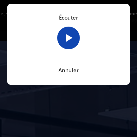
e, vous acceptez l’utilisation de cookies afin de nous perme
Écouter
Le direct
Thématiques
La radio
Le mag
En savoir plus sur notre politique Cookies
OK
Annuler