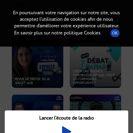
Radio-immo.fr
Premiere webradio d'information immobiliere
En poursuivant votre navigation sur notre site, vous
acceptez l’utilisation de cookies afin de nous
PODCASTS
permettre d’améliorer votre expérience utilisateur.
En savoir plus sur notre politique Cookies
OK
CRÉER UNE AGENCE
IMMOBILIÈRE EN 2026 : FOLIE
REVUE DE PRESSE DU 26
OU FORMIDABLE
JUILLET 2026
OPPORTUNITÉ ?
Lancer l'écoute de la radio
CRISE IMMOBILIÈRE, PRIX EN
BAISSE, NOUVELLES