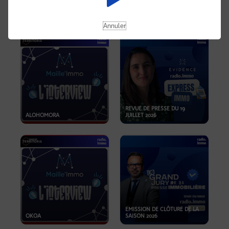
OPPORTUNITÉS… ET SI LE BON
PLAN SE TROUVAIT LÀ OÙ ON
EMISSION SPÉCIALE SIBCA
NE REGARDE PAS ASSEZ ?
2026
Annuler
REVUE DE PRESSE DU 19
ALOHOMORA
JUILLET 2026
EMISSION DE CLÔTURE DE LA
OKOA
SAISON 2026