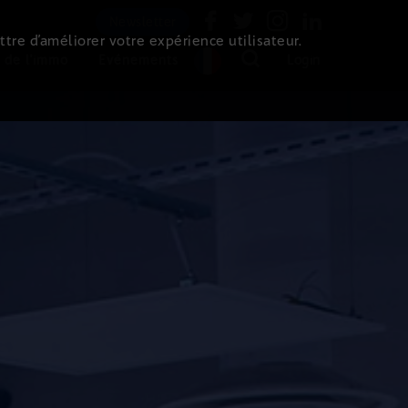
Newsletter
ttre d’améliorer votre expérience utilisateur.
 de l'immo
Evénements
Login