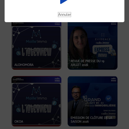
OPPORTUNITÉS… ET SI LE BON
PLAN SE TROUVAIT LÀ OÙ ON
EMISSION SPÉCIALE SIBCA
NE REGARDE PAS ASSEZ ?
2026
Annuler
REVUE DE PRESSE DU 19
ALOHOMORA
JUILLET 2026
EMISSION DE CLÔTURE DE LA
OKOA
SAISON 2026