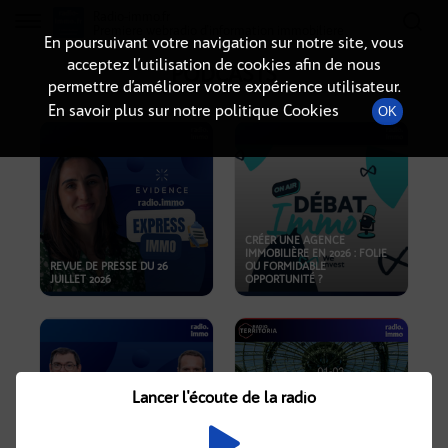
Radio-immo.fr
Premiere webradio d'information immobiliere
En poursuivant votre navigation sur notre site, vous
acceptez l’utilisation de cookies afin de nous
PODCASTS
permettre d’améliorer votre expérience utilisateur.
En savoir plus sur notre politique Cookies
OK
CRÉER UNE AGENCE
IMMOBILIÈRE EN 2026 : FOLIE
REVUE DE PRESSE DU 26
OU FORMIDABLE
JUILLET 2026
OPPORTUNITÉ ?
Lancer l'écoute de la radio
CRISE IMMOBILIÈRE, PRIX EN
BAISSE, NOUVELLES