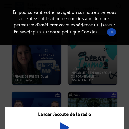
Radio-immo.fr
Premiere webradio d'information immobiliere
En poursuivant votre navigation sur notre site, vous
acceptez l’utilisation de cookies afin de nous
PODCASTS
permettre d’améliorer votre expérience utilisateur.
En savoir plus sur notre politique Cookies
OK
CRÉER UNE AGENCE
IMMOBILIÈRE EN 2026 : FOLIE
REVUE DE PRESSE DU 26
OU FORMIDABLE
JUILLET 2026
OPPORTUNITÉ ?
Lancer l'écoute de la radio
CRISE IMMOBILIÈRE, PRIX EN
BAISSE, NOUVELLES