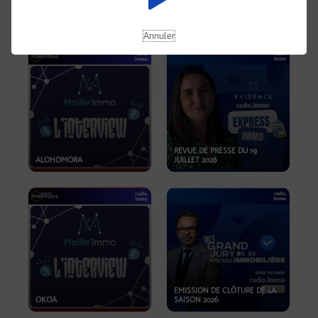
OPPORTUNITÉS… ET SI LE BON
PLAN SE TROUVAIT LÀ OÙ ON
EMISSION SPÉCIALE SIBCA
NE REGARDE PAS ASSEZ ?
2026
Annuler
REVUE DE PRESSE DU 19
ALOHOMORA
JUILLET 2026
EMISSION DE CLÔTURE DE LA
OKOA
SAISON 2026