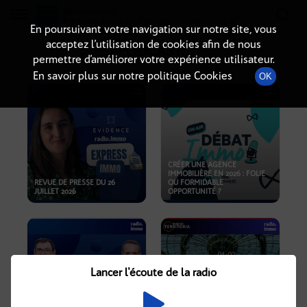
Radio-immo.fr
Premiere webradio d'information immobiliere
En poursuivant votre navigation sur notre site, vous
acceptez l’utilisation de cookies afin de nous
PODCASTS
permettre d’améliorer votre expérience utilisateur.
En savoir plus sur notre politique Cookies
OK
CRÉER UNE AGENCE
IMMOBILIÈRE EN 2026 : FOLIE
REVUE DE PRESSE DU 26
OU FORMIDABLE
JUILLET 2026
OPPORTUNITÉ ?
Lancer l'écoute de la radio
CRISE IMMOBILIÈRE, PRIX EN
BAISSE, NOUVELLES