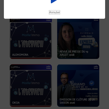
OPPORTUNITÉS… ET SI LE BON
PLAN SE TROUVAIT LÀ OÙ ON
EMISSION SPÉCIALE SIBCA
NE REGARDE PAS ASSEZ ?
2026
Annuler
REVUE DE PRESSE DU 19
ALOHOMORA
JUILLET 2026
EMISSION DE CLÔTURE DE LA
OKOA
SAISON 2026