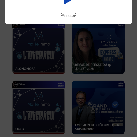
OPPORTUNITÉS… ET SI LE BON
PLAN SE TROUVAIT LÀ OÙ ON
EMISSION SPÉCIALE SIBCA
NE REGARDE PAS ASSEZ ?
2026
Annuler
REVUE DE PRESSE DU 19
ALOHOMORA
JUILLET 2026
EMISSION DE CLÔTURE DE LA
OKOA
SAISON 2026