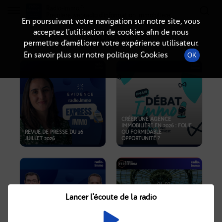
Radio-immo.fr
Premiere webradio d'information immobiliere
En poursuivant votre navigation sur notre site, vous
acceptez l’utilisation de cookies afin de nous
PODCASTS
permettre d’améliorer votre expérience utilisateur.
En savoir plus sur notre politique Cookies
OK
CRÉER UNE AGENCE
IMMOBILIÈRE EN 2026 : FOLIE
REVUE DE PRESSE DU 26
OU FORMIDABLE
JUILLET 2026
OPPORTUNITÉ ?
Lancer l'écoute de la radio
CRISE IMMOBILIÈRE, PRIX EN
BAISSE, NOUVELLES