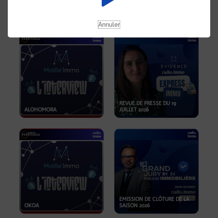
OPPORTUNITÉS… ET SI LE BON
PLAN SE TROUVAIT LÀ OÙ ON
EMISSION SPÉCIALE SIBCA
NE REGARDE PAS ASSEZ ?
2026
Annuler
REVUE DE PRESSE DU 19
ALOHOMORA
JUILLET 2026
EMISSION DE CLÔTURE DE LA
OKOA
SAISON 2026