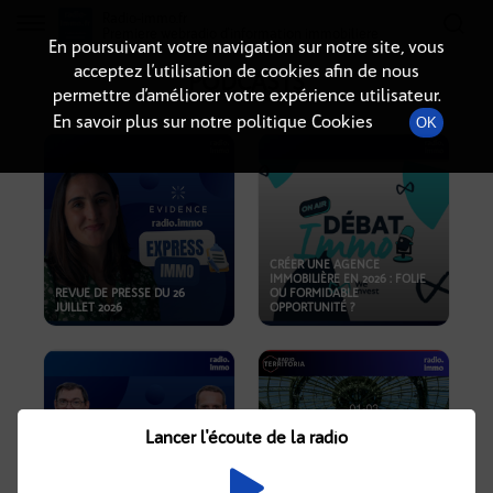
Radio-immo.fr
Premiere webradio d'information immobiliere
En poursuivant votre navigation sur notre site, vous
acceptez l’utilisation de cookies afin de nous
PODCASTS
permettre d’améliorer votre expérience utilisateur.
En savoir plus sur notre politique Cookies
OK
CRÉER UNE AGENCE
IMMOBILIÈRE EN 2026 : FOLIE
REVUE DE PRESSE DU 26
OU FORMIDABLE
JUILLET 2026
OPPORTUNITÉ ?
Lancer l'écoute de la radio
CRISE IMMOBILIÈRE, PRIX EN
BAISSE, NOUVELLES