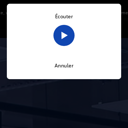
e, vous acceptez l’utilisation de cookies afin de nous perme
Écouter
Le direct
Thématiques
La radio
Le mag
En savoir plus sur notre politique Cookies
OK
Annuler