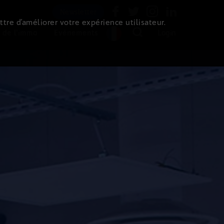
Newsletter
ttre d’améliorer votre expérience utilisateur.
 de l'immo
Evénements
Login