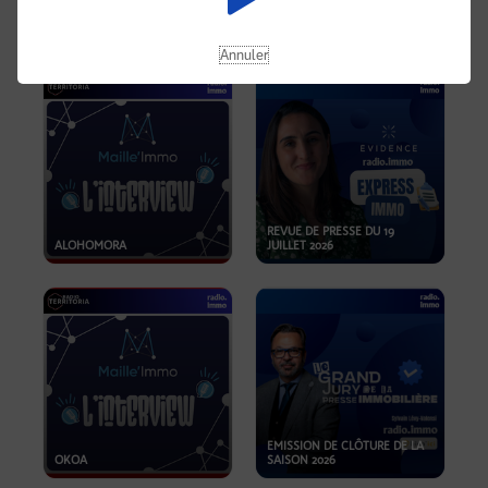
OPPORTUNITÉS… ET SI LE BON
PLAN SE TROUVAIT LÀ OÙ ON
EMISSION SPÉCIALE SIBCA
NE REGARDE PAS ASSEZ ?
2026
Annuler
REVUE DE PRESSE DU 19
ALOHOMORA
JUILLET 2026
EMISSION DE CLÔTURE DE LA
OKOA
SAISON 2026