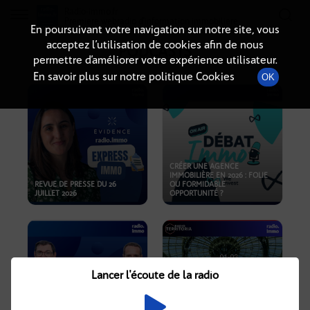
Radio-immo.fr
Premiere webradio d'information immobiliere
En poursuivant votre navigation sur notre site, vous
acceptez l’utilisation de cookies afin de nous
PODCASTS
permettre d’améliorer votre expérience utilisateur.
En savoir plus sur notre politique Cookies
OK
CRÉER UNE AGENCE
IMMOBILIÈRE EN 2026 : FOLIE
REVUE DE PRESSE DU 26
OU FORMIDABLE
JUILLET 2026
OPPORTUNITÉ ?
Lancer l'écoute de la radio
CRISE IMMOBILIÈRE, PRIX EN
BAISSE, NOUVELLES