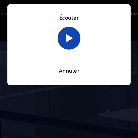
e, vous acceptez l’utilisation de cookies afin de nous perme
Écouter
Le direct
Thématiques
La radio
Le mag
En savoir plus sur notre politique Cookies
OK
Annuler