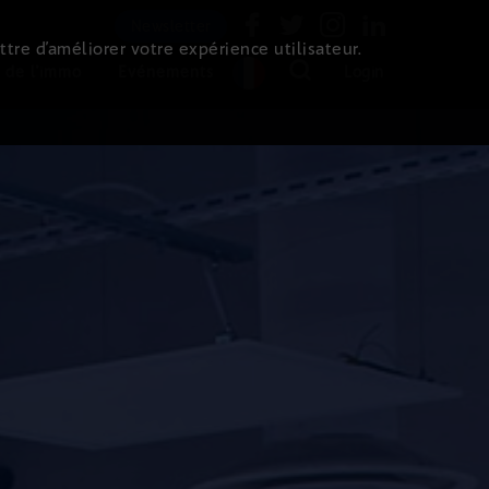
Newsletter
ttre d’améliorer votre expérience utilisateur.
 de l'immo
Evénements
Login