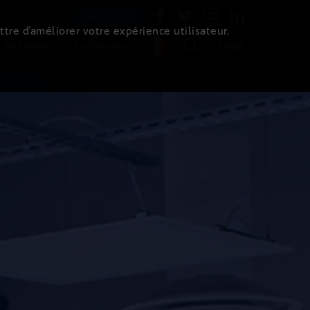
Newsletter
ttre d’améliorer votre expérience utilisateur.
 de l'immo
Evénements
Login