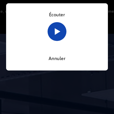
e, vous acceptez l’utilisation de cookies afin de nous perme
Écouter
Le direct
Thématiques
La radio
Le mag
En savoir plus sur notre politique Cookies
OK
Annuler