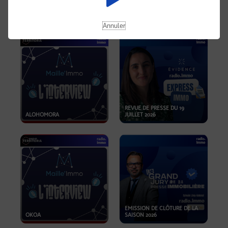
OPPORTUNITÉS… ET SI LE BON
PLAN SE TROUVAIT LÀ OÙ ON
EMISSION SPÉCIALE SIBCA
NE REGARDE PAS ASSEZ ?
2026
Annuler
REVUE DE PRESSE DU 19
ALOHOMORA
JUILLET 2026
EMISSION DE CLÔTURE DE LA
OKOA
SAISON 2026