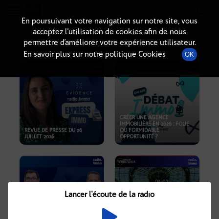
Radio-immo.fr
Premiere webradio d'information immobiliere
En poursuivant votre navigation sur notre site, vous
acceptez l’utilisation de cookies afin de nous
PODCASTS
permettre d’améliorer votre expérience utilisateur.
En savoir plus sur notre politique Cookies
OK
CRÉER UNE AGENCE
IMMOBILIÈRE EN 2026 : FOLIE
REVUE DE PRESSE DU 26
OU FORMIDABLE
JUILLET 2026
OPPORTUNITÉ ?
Lancer l'écoute de la radio
CRISE IMMOBILIÈRE, PRIX EN
BAISSE, NOUVELLES