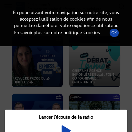
Radio-immo.fr
Premiere webradio d'information immobiliere
En poursuivant votre navigation sur notre site, vous
acceptez l’utilisation de cookies afin de nous
PODCASTS
permettre d’améliorer votre expérience utilisateur.
En savoir plus sur notre politique Cookies
OK
CRÉER UNE AGENCE
IMMOBILIÈRE EN 2026 : FOLIE
REVUE DE PRESSE DU 26
OU FORMIDABLE
JUILLET 2026
OPPORTUNITÉ ?
Lancer l'écoute de la radio
CRISE IMMOBILIÈRE, PRIX EN
BAISSE, NOUVELLES