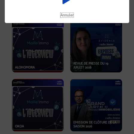
OPPORTUNITÉS… ET SI LE BON
PLAN SE TROUVAIT LÀ OÙ ON
EMISSION SPÉCIALE SIBCA
NE REGARDE PAS ASSEZ ?
2026
Annuler
REVUE DE PRESSE DU 19
ALOHOMORA
JUILLET 2026
EMISSION DE CLÔTURE DE LA
OKOA
SAISON 2026