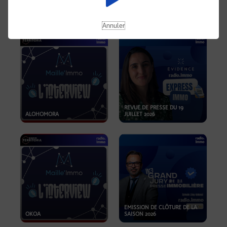
OPPORTUNITÉS… ET SI LE BON
PLAN SE TROUVAIT LÀ OÙ ON
EMISSION SPÉCIALE SIBCA
NE REGARDE PAS ASSEZ ?
2026
Annuler
REVUE DE PRESSE DU 19
ALOHOMORA
JUILLET 2026
EMISSION DE CLÔTURE DE LA
OKOA
SAISON 2026