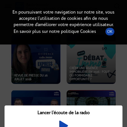
Radio-immo.fr
Premiere webradio d'information immobiliere
En poursuivant votre navigation sur notre site, vous
acceptez l’utilisation de cookies afin de nous
PODCASTS
permettre d’améliorer votre expérience utilisateur.
En savoir plus sur notre politique Cookies
OK
CRÉER UNE AGENCE
IMMOBILIÈRE EN 2026 : FOLIE
REVUE DE PRESSE DU 26
OU FORMIDABLE
JUILLET 2026
OPPORTUNITÉ ?
Lancer l'écoute de la radio
CRISE IMMOBILIÈRE, PRIX EN
BAISSE, NOUVELLES