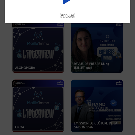
OPPORTUNITÉS… ET SI LE BON
PLAN SE TROUVAIT LÀ OÙ ON
EMISSION SPÉCIALE SIBCA
NE REGARDE PAS ASSEZ ?
2026
Annuler
REVUE DE PRESSE DU 19
ALOHOMORA
JUILLET 2026
EMISSION DE CLÔTURE DE LA
OKOA
SAISON 2026