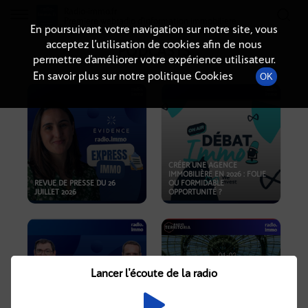
Radio-immo.fr
Premiere webradio d'information immobiliere
En poursuivant votre navigation sur notre site, vous
acceptez l’utilisation de cookies afin de nous
PODCASTS
permettre d’améliorer votre expérience utilisateur.
En savoir plus sur notre politique Cookies
OK
CRÉER UNE AGENCE
IMMOBILIÈRE EN 2026 : FOLIE
REVUE DE PRESSE DU 26
OU FORMIDABLE
JUILLET 2026
OPPORTUNITÉ ?
Lancer l'écoute de la radio
CRISE IMMOBILIÈRE, PRIX EN
BAISSE, NOUVELLES