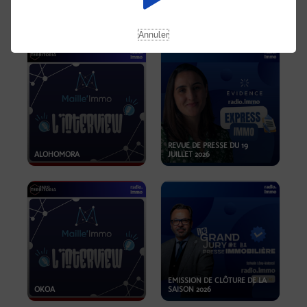
OPPORTUNITÉS… ET SI LE BON
PLAN SE TROUVAIT LÀ OÙ ON
EMISSION SPÉCIALE SIBCA
NE REGARDE PAS ASSEZ ?
2026
Annuler
REVUE DE PRESSE DU 19
ALOHOMORA
JUILLET 2026
EMISSION DE CLÔTURE DE LA
OKOA
SAISON 2026