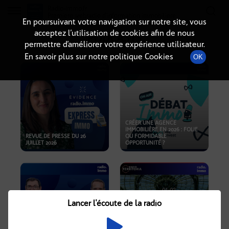
Radio-immo.fr
Premiere webradio d'information immobiliere
En poursuivant votre navigation sur notre site, vous
acceptez l’utilisation de cookies afin de nous
PODCASTS
permettre d’améliorer votre expérience utilisateur.
En savoir plus sur notre politique Cookies
OK
CRÉER UNE AGENCE
IMMOBILIÈRE EN 2026 : FOLIE
REVUE DE PRESSE DU 26
OU FORMIDABLE
JUILLET 2026
OPPORTUNITÉ ?
Lancer l'écoute de la radio
CRISE IMMOBILIÈRE, PRIX EN
BAISSE, NOUVELLES