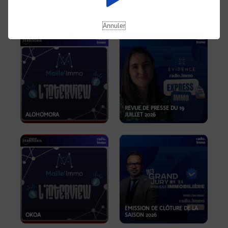
OPPORTUNITÉS… ET SI LE BON
PLAN SE TROUVAIT LÀ OÙ ON
EMISSION SPÉCIALE SIBCA
NE REGARDE PAS ASSEZ ?
2026
Annuler
REVUE DE PRESSE DU 19
ALOHOMORA
JUILLET 2026
EMISSION DE CLÔTURE DE LA
OKOA
SAISON 2026