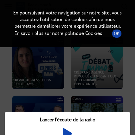
Radio-immo.fr
Premiere webradio d'information immobiliere
En poursuivant votre navigation sur notre site, vous
acceptez l’utilisation de cookies afin de nous
PODCASTS
permettre d’améliorer votre expérience utilisateur.
En savoir plus sur notre politique Cookies
OK
CRÉER UNE AGENCE
IMMOBILIÈRE EN 2026 : FOLIE
REVUE DE PRESSE DU 26
OU FORMIDABLE
JUILLET 2026
OPPORTUNITÉ ?
Lancer l'écoute de la radio
CRISE IMMOBILIÈRE, PRIX EN
BAISSE, NOUVELLES