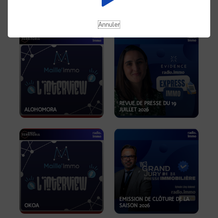
OPPORTUNITÉS… ET SI LE BON
PLAN SE TROUVAIT LÀ OÙ ON
EMISSION SPÉCIALE SIBCA
NE REGARDE PAS ASSEZ ?
2026
Annuler
REVUE DE PRESSE DU 19
ALOHOMORA
JUILLET 2026
EMISSION DE CLÔTURE DE LA
OKOA
SAISON 2026