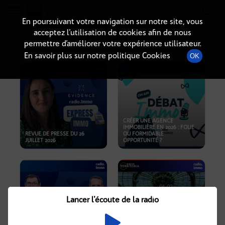
Radio-immo.fr
Premiere webradio d'information immobiliere
En poursuivant votre navigation sur notre site, vous
acceptez l’utilisation de cookies afin de nous
PODCASTS
permettre d’améliorer votre expérience utilisateur.
En savoir plus sur notre politique Cookies
OK
CRÉER UNE AGENCE
IMMOBILIÈRE EN 2026 : FOLIE
REVUE DE PRESSE DU 26
OU FORMIDABLE
JUILLET 2026
OPPORTUNITÉ ?
Lancer l'écoute de la radio
CRISE IMMOBILIÈRE, PRIX EN
BAISSE, NOUVELLES