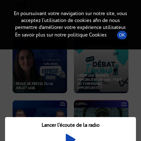
Radio-immo.fr
Premiere webradio d'information immobiliere
En poursuivant votre navigation sur notre site, vous
acceptez l’utilisation de cookies afin de nous
PODCASTS
permettre d’améliorer votre expérience utilisateur.
En savoir plus sur notre politique Cookies
OK
CRÉER UNE AGENCE
IMMOBILIÈRE EN 2026 : FOLIE
REVUE DE PRESSE DU 26
OU FORMIDABLE
JUILLET 2026
OPPORTUNITÉ ?
Lancer l'écoute de la radio
CRISE IMMOBILIÈRE, PRIX EN
BAISSE, NOUVELLES