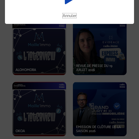
OPPORTUNITÉS… ET SI LE BON
PLAN SE TROUVAIT LÀ OÙ ON
EMISSION SPÉCIALE SIBCA
NE REGARDE PAS ASSEZ ?
2026
Annuler
REVUE DE PRESSE DU 19
ALOHOMORA
JUILLET 2026
EMISSION DE CLÔTURE DE LA
OKOA
SAISON 2026