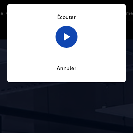
e, vous acceptez l’utilisation de cookies afin de nous perme
Écouter
Le direct
Thématiques
La radio
Le mag
En savoir plus sur notre politique Cookies
OK
Annuler