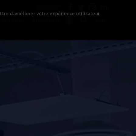
Newsletter
ttre d’améliorer votre expérience utilisateur.
 de l'immo
Evénements
Login