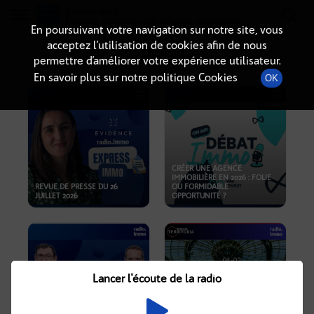
Radio-immo.fr
Premiere webradio d'information immobiliere
En poursuivant votre navigation sur notre site, vous
acceptez l’utilisation de cookies afin de nous
PODCASTS
permettre d’améliorer votre expérience utilisateur.
En savoir plus sur notre politique Cookies
OK
CRÉER UNE AGENCE
IMMOBILIÈRE EN 2026 : FOLIE
REVUE DE PRESSE DU 26
OU FORMIDABLE
JUILLET 2026
OPPORTUNITÉ ?
Lancer l'écoute de la radio
CRISE IMMOBILIÈRE, PRIX EN
BAISSE, NOUVELLES