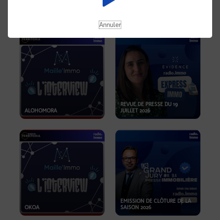
OPPORTUNITÉS… ET SI LE BON
PLAN SE TROUVAIT LÀ OÙ ON
EMISSION SPÉCIALE SIBCA
NE REGARDE PAS ASSEZ ?
2026
Annuler
REVUE DE PRESSE DU 19
ALOHOMORA
JUILLET 2026
EMISSION DE CLÔTURE DE LA
OKOA
SAISON 2026