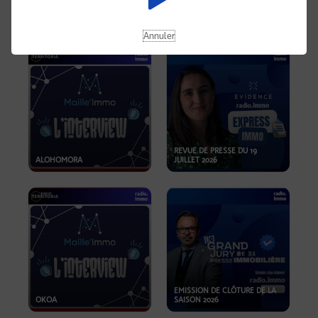
OPPORTUNITÉS… ET SI LE BON
PLAN SE TROUVAIT LÀ OÙ ON
EMISSION SPÉCIALE SIBCA
NE REGARDE PAS ASSEZ ?
2026
Annuler
REVUE DE PRESSE DU 19
ALOHOMORA
JUILLET 2026
EMISSION DE CLÔTURE DE LA
OKOA
SAISON 2026