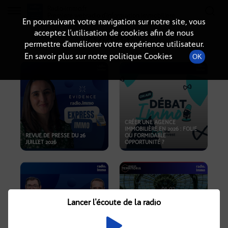
Radio-immo.fr
Premiere webradio d'information immobiliere
En poursuivant votre navigation sur notre site, vous
acceptez l’utilisation de cookies afin de nous
PODCASTS
permettre d’améliorer votre expérience utilisateur.
En savoir plus sur notre politique Cookies
OK
CRÉER UNE AGENCE
IMMOBILIÈRE EN 2026 : FOLIE
REVUE DE PRESSE DU 26
OU FORMIDABLE
JUILLET 2026
OPPORTUNITÉ ?
Lancer l'écoute de la radio
CRISE IMMOBILIÈRE, PRIX EN
BAISSE, NOUVELLES