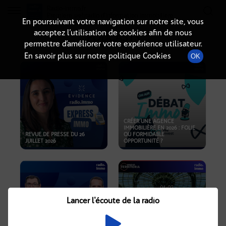
Radio-immo.fr
Premiere webradio d'information immobiliere
En poursuivant votre navigation sur notre site, vous
acceptez l’utilisation de cookies afin de nous
PODCASTS
permettre d’améliorer votre expérience utilisateur.
En savoir plus sur notre politique Cookies
OK
CRÉER UNE AGENCE
IMMOBILIÈRE EN 2026 : FOLIE
REVUE DE PRESSE DU 26
OU FORMIDABLE
JUILLET 2026
OPPORTUNITÉ ?
Lancer l'écoute de la radio
CRISE IMMOBILIÈRE, PRIX EN
BAISSE, NOUVELLES