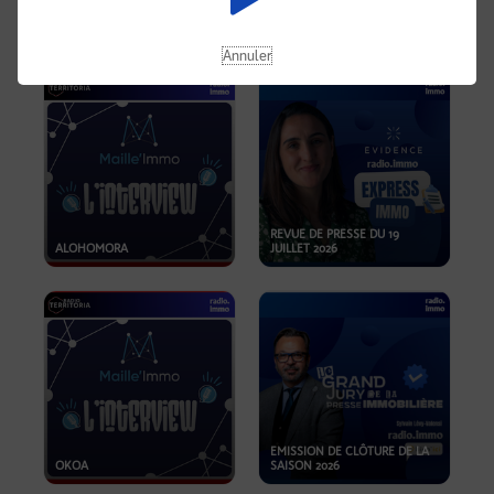
OPPORTUNITÉS… ET SI LE BON
PLAN SE TROUVAIT LÀ OÙ ON
EMISSION SPÉCIALE SIBCA
NE REGARDE PAS ASSEZ ?
2026
Annuler
REVUE DE PRESSE DU 19
ALOHOMORA
JUILLET 2026
EMISSION DE CLÔTURE DE LA
OKOA
SAISON 2026