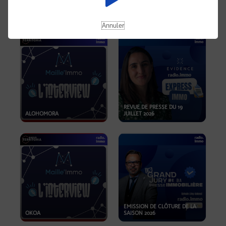
OPPORTUNITÉS… ET SI LE BON
PLAN SE TROUVAIT LÀ OÙ ON
EMISSION SPÉCIALE SIBCA
NE REGARDE PAS ASSEZ ?
2026
Annuler
REVUE DE PRESSE DU 19
ALOHOMORA
JUILLET 2026
EMISSION DE CLÔTURE DE LA
OKOA
SAISON 2026