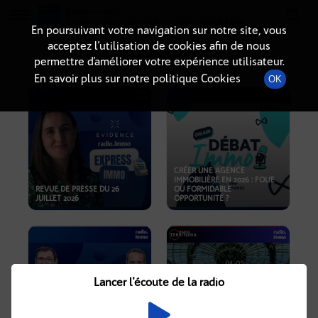
Radio-immo.fr
Premiere webradio d'information immobiliere
En poursuivant votre navigation sur notre site, vous
acceptez l’utilisation de cookies afin de nous
PODCASTS
permettre d’améliorer votre expérience utilisateur.
En savoir plus sur notre politique Cookies
OK
CRÉER UNE AGENCE
IMMOBILIÈRE EN 2026 : FOLIE
REVUE DE PRESSE DU 26
OU FORMIDABLE
JUILLET 2026
OPPORTUNITÉ ?
Lancer l'écoute de la radio
CRISE IMMOBILIÈRE, PRIX EN
BAISSE, NOUVELLES