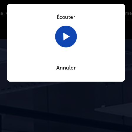
e, vous acceptez l’utilisation de cookies afin de nous perme
Écouter
Le direct
Thématiques
La radio
Le mag
En savoir plus sur notre politique Cookies
OK
Annuler