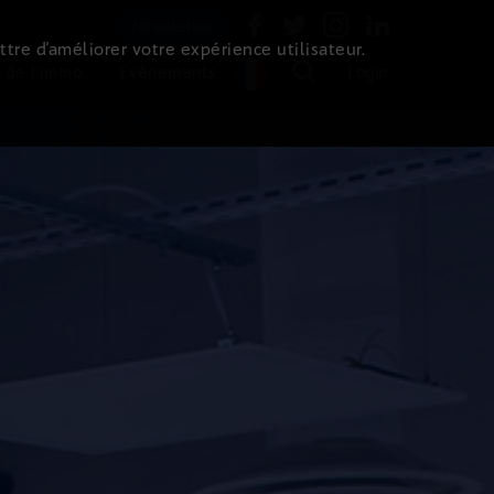
Newsletter
ttre d’améliorer votre expérience utilisateur.
 de l'immo
Evénements
Login