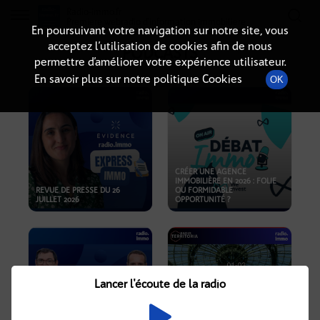
Radio-immo.fr
Premiere webradio d'information immobiliere
En poursuivant votre navigation sur notre site, vous
acceptez l’utilisation de cookies afin de nous
PODCASTS
permettre d’améliorer votre expérience utilisateur.
En savoir plus sur notre politique Cookies
OK
CRÉER UNE AGENCE
IMMOBILIÈRE EN 2026 : FOLIE
REVUE DE PRESSE DU 26
OU FORMIDABLE
JUILLET 2026
OPPORTUNITÉ ?
Lancer l'écoute de la radio
CRISE IMMOBILIÈRE, PRIX EN
BAISSE, NOUVELLES