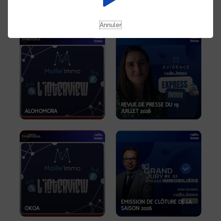
OPPORTUNITÉS… ET SI LE BON
PLAN SE TROUVAIT LÀ OÙ ON
EMISSION SPÉCIALE SIBCA
NE REGARDE PAS ASSEZ ?
2026
Annuler
REVUE DE PRESSE DU 19
ALOHOMORA
JUILLET 2026
EMISSION DE CLÔTURE DE LA
OKOA
SAISON 2026