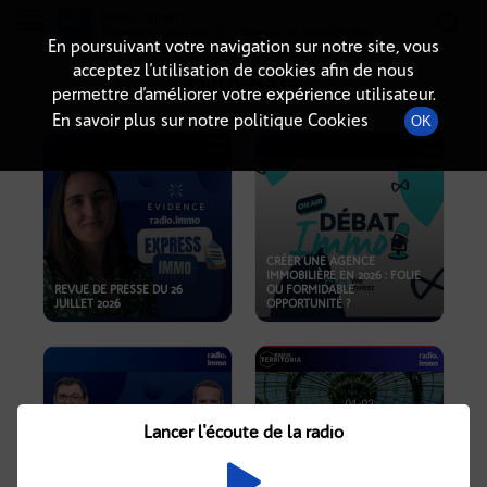
Radio-immo.fr
Premiere webradio d'information immobiliere
En poursuivant votre navigation sur notre site, vous
acceptez l’utilisation de cookies afin de nous
PODCASTS
permettre d’améliorer votre expérience utilisateur.
En savoir plus sur notre politique Cookies
OK
CRÉER UNE AGENCE
IMMOBILIÈRE EN 2026 : FOLIE
REVUE DE PRESSE DU 26
OU FORMIDABLE
JUILLET 2026
OPPORTUNITÉ ?
Lancer l'écoute de la radio
CRISE IMMOBILIÈRE, PRIX EN
BAISSE, NOUVELLES