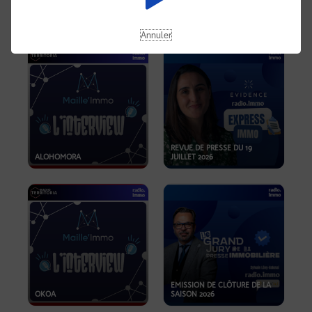
OPPORTUNITÉS… ET SI LE BON
PLAN SE TROUVAIT LÀ OÙ ON
EMISSION SPÉCIALE SIBCA
NE REGARDE PAS ASSEZ ?
2026
Annuler
REVUE DE PRESSE DU 19
ALOHOMORA
JUILLET 2026
EMISSION DE CLÔTURE DE LA
OKOA
SAISON 2026