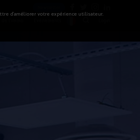
Newsletter
ttre d’améliorer votre expérience utilisateur.
 de l'immo
Evénements
Login