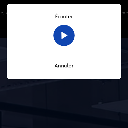
e, vous acceptez l’utilisation de cookies afin de nous perme
Écouter
Le direct
Thématiques
La radio
Le mag
En savoir plus sur notre politique Cookies
OK
Annuler