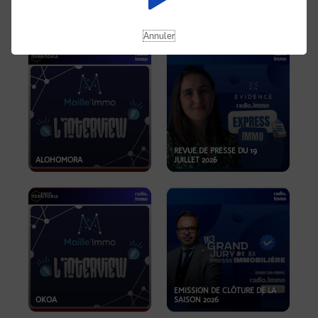
OPPORTUNITÉS… ET SI LE BON
PLAN SE TROUVAIT LÀ OÙ ON
EMISSION SPÉCIALE SIBCA
NE REGARDE PAS ASSEZ ?
2026
Annuler
REVUE DE PRESSE DU 19
ALOHOMORA
JUILLET 2026
EMISSION DE CLÔTURE DE LA
OKOA
SAISON 2026