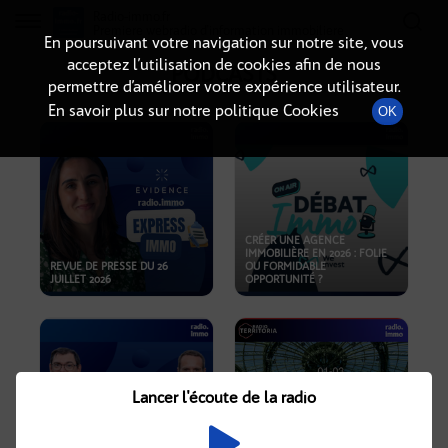
Radio-immo.fr
Premiere webradio d'information immobiliere
En poursuivant votre navigation sur notre site, vous
acceptez l’utilisation de cookies afin de nous
PODCASTS
permettre d’améliorer votre expérience utilisateur.
En savoir plus sur notre politique Cookies
OK
CRÉER UNE AGENCE
IMMOBILIÈRE EN 2026 : FOLIE
REVUE DE PRESSE DU 26
OU FORMIDABLE
JUILLET 2026
OPPORTUNITÉ ?
Lancer l'écoute de la radio
CRISE IMMOBILIÈRE, PRIX EN
BAISSE, NOUVELLES