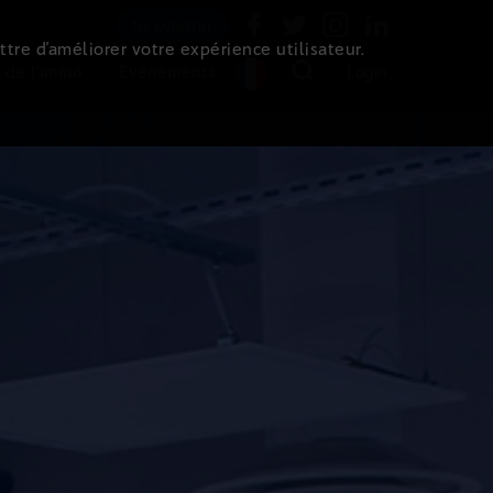
Newsletter
ttre d’améliorer votre expérience utilisateur.
 de l'immo
Evénements
Login