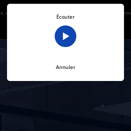
e, vous acceptez l’utilisation de cookies afin de nous perme
Écouter
Le direct
Thématiques
La radio
Le mag
En savoir plus sur notre politique Cookies
OK
Annuler