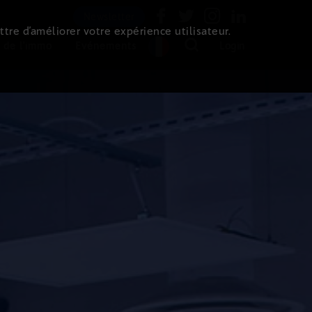
Newsletter
ttre d’améliorer votre expérience utilisateur.
 de l'immo
Evénements
Login