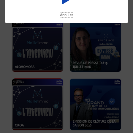
OPPORTUNITÉS… ET SI LE BON
PLAN SE TROUVAIT LÀ OÙ ON
EMISSION SPÉCIALE SIBCA
NE REGARDE PAS ASSEZ ?
2026
Annuler
REVUE DE PRESSE DU 19
ALOHOMORA
JUILLET 2026
EMISSION DE CLÔTURE DE LA
OKOA
SAISON 2026