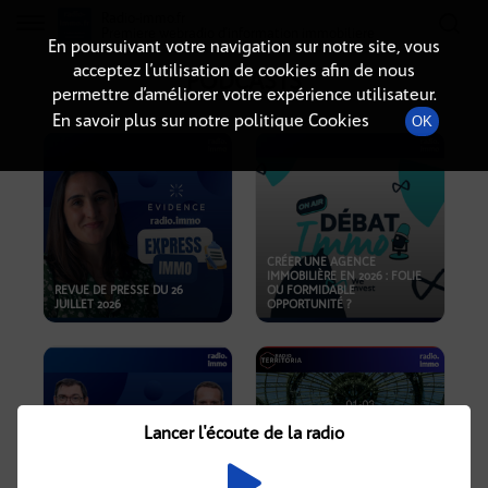
Radio-immo.fr
Premiere webradio d'information immobiliere
En poursuivant votre navigation sur notre site, vous
acceptez l’utilisation de cookies afin de nous
PODCASTS
permettre d’améliorer votre expérience utilisateur.
En savoir plus sur notre politique Cookies
OK
CRÉER UNE AGENCE
IMMOBILIÈRE EN 2026 : FOLIE
REVUE DE PRESSE DU 26
OU FORMIDABLE
JUILLET 2026
OPPORTUNITÉ ?
Lancer l'écoute de la radio
CRISE IMMOBILIÈRE, PRIX EN
BAISSE, NOUVELLES