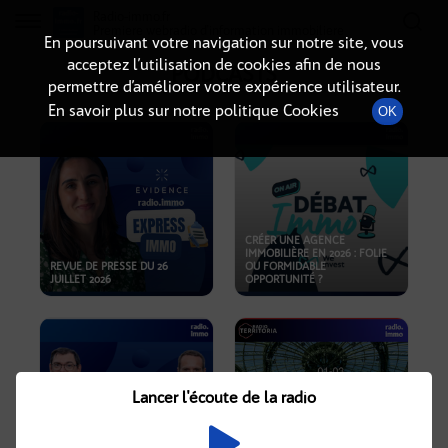
Radio-immo.fr
Premiere webradio d'information immobiliere
En poursuivant votre navigation sur notre site, vous
acceptez l’utilisation de cookies afin de nous
PODCASTS
permettre d’améliorer votre expérience utilisateur.
En savoir plus sur notre politique Cookies
OK
CRÉER UNE AGENCE
IMMOBILIÈRE EN 2026 : FOLIE
REVUE DE PRESSE DU 26
OU FORMIDABLE
JUILLET 2026
OPPORTUNITÉ ?
Lancer l'écoute de la radio
CRISE IMMOBILIÈRE, PRIX EN
BAISSE, NOUVELLES