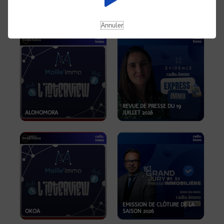
OPPORTUNITÉS… ET SI LE BON
PLAN SE TROUVAIT LÀ OÙ ON
EMISSION SPÉCIALE SIBCA
NE REGARDE PAS ASSEZ ?
2026
Annuler
REVUE DE PRESSE DU 19
ALOHOMORA
JUILLET 2026
EMISSION DE CLÔTURE DE LA
OKOA
SAISON 2026