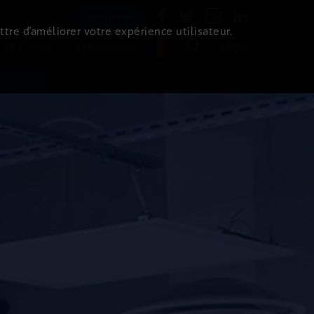
Newsletter
ttre d’améliorer votre expérience utilisateur.
 de l'immo
Evénements
Login