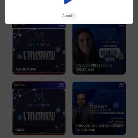
OPPORTUNITÉS… ET SI LE BON
PLAN SE TROUVAIT LÀ OÙ ON
EMISSION SPÉCIALE SIBCA
NE REGARDE PAS ASSEZ ?
2026
Annuler
REVUE DE PRESSE DU 19
ALOHOMORA
JUILLET 2026
EMISSION DE CLÔTURE DE LA
OKOA
SAISON 2026