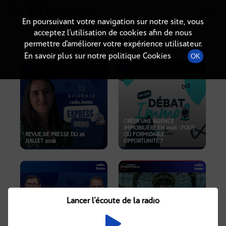
Radio-immo.fr
Premiere webradio d'information immobiliere
En poursuivant votre navigation sur notre site, vous
acceptez l’utilisation de cookies afin de nous
PODCASTS
permettre d’améliorer votre expérience utilisateur.
En savoir plus sur notre politique Cookies
OK
CRÉER UNE AGENCE
IMMOBILIÈRE EN 2026 : FOLIE
REVUE DE PRESSE DU 26
OU FORMIDABLE
JUILLET 2026
OPPORTUNITÉ ?
Lancer l'écoute de la radio
CRISE IMMOBILIÈRE, PRIX EN
BAISSE, NOUVELLES