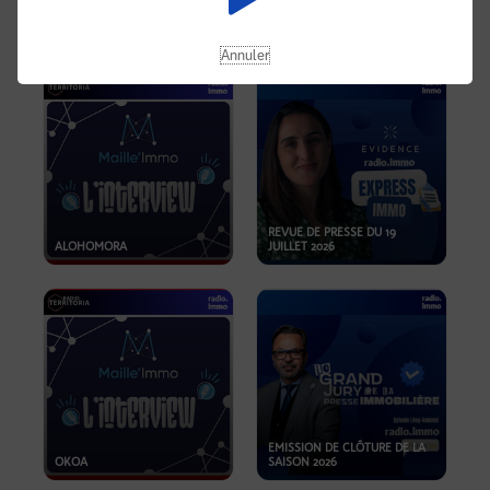
OPPORTUNITÉS… ET SI LE BON
PLAN SE TROUVAIT LÀ OÙ ON
EMISSION SPÉCIALE SIBCA
NE REGARDE PAS ASSEZ ?
2026
Annuler
REVUE DE PRESSE DU 19
ALOHOMORA
JUILLET 2026
EMISSION DE CLÔTURE DE LA
OKOA
SAISON 2026