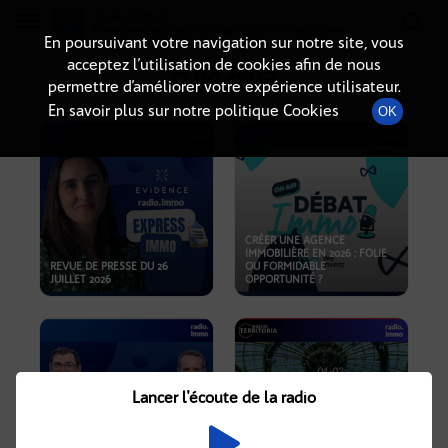
Radio-immo.fr
Premiere webradio d'information immobiliere
En poursuivant votre navigation sur notre site, vous
acceptez l’utilisation de cookies afin de nous
PODCASTS
permettre d’améliorer votre expérience utilisateur.
En savoir plus sur notre politique Cookies
OK
CRÉER UNE AGENCE
IMMOBILIÈRE EN 2026 : FOLIE
REVUE DE PRESSE DU 26
OU FORMIDABLE
JUILLET 2026
OPPORTUNITÉ ?
Lancer l'écoute de la radio
CRISE IMMOBILIÈRE, PRIX EN
BAISSE, NOUVELLES