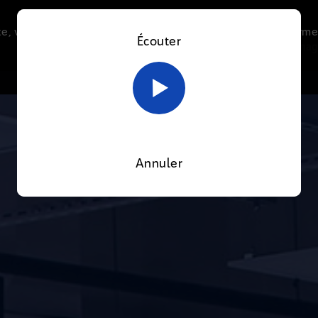
e, vous acceptez l’utilisation de cookies afin de nous perme
Écouter
Le direct
Thématiques
La radio
Le mag
En savoir plus sur notre politique Cookies
OK
Annuler