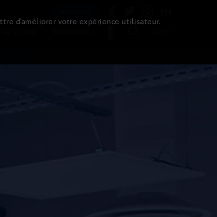
Newsletter
ttre d’améliorer votre expérience utilisateur.
 de l'immo
Evénements
Login