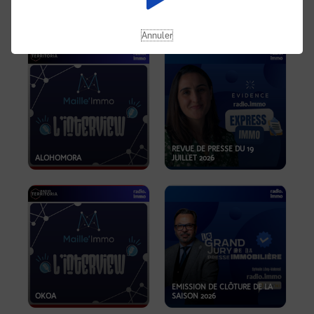
OPPORTUNITÉS… ET SI LE BON
PLAN SE TROUVAIT LÀ OÙ ON
EMISSION SPÉCIALE SIBCA
NE REGARDE PAS ASSEZ ?
2026
Annuler
REVUE DE PRESSE DU 19
ALOHOMORA
JUILLET 2026
EMISSION DE CLÔTURE DE LA
OKOA
SAISON 2026