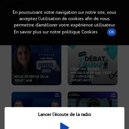
Radio-immo.fr
Premiere webradio d'information immobiliere
En poursuivant votre navigation sur notre site, vous
acceptez l’utilisation de cookies afin de nous
PODCASTS
permettre d’améliorer votre expérience utilisateur.
En savoir plus sur notre politique Cookies
OK
CRÉER UNE AGENCE
IMMOBILIÈRE EN 2026 : FOLIE
REVUE DE PRESSE DU 26
OU FORMIDABLE
JUILLET 2026
OPPORTUNITÉ ?
Lancer l'écoute de la radio
CRISE IMMOBILIÈRE, PRIX EN
BAISSE, NOUVELLES