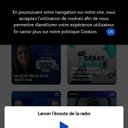
Radio-immo.fr
Premiere webradio d'information immobiliere
En poursuivant votre navigation sur notre site, vous
acceptez l’utilisation de cookies afin de nous
PODCASTS
permettre d’améliorer votre expérience utilisateur.
En savoir plus sur notre politique Cookies
OK
CRÉER UNE AGENCE
IMMOBILIÈRE EN 2026 : FOLIE
REVUE DE PRESSE DU 26
OU FORMIDABLE
JUILLET 2026
OPPORTUNITÉ ?
Lancer l'écoute de la radio
CRISE IMMOBILIÈRE, PRIX EN
BAISSE, NOUVELLES