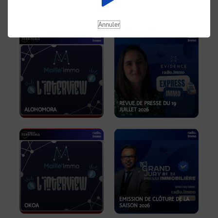
OPPORTUNITÉS… ET SI LE BON
PLAN SE TROUVAIT LÀ OÙ ON
EMISSION SPÉCIALE SIBCA
NE REGARDE PAS ASSEZ ?
2026
Annuler
REVUE DE PRESSE DU 19
ALOHOMORA
JUILLET 2026
EMISSION DE CLÔTURE DE LA
OKOA
SAISON 2026