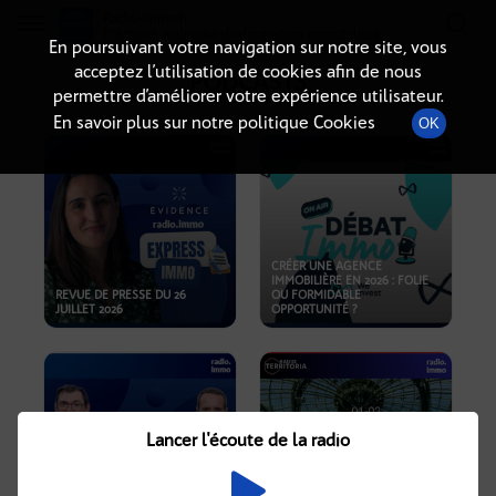
Radio-immo.fr
Premiere webradio d'information immobiliere
En poursuivant votre navigation sur notre site, vous
acceptez l’utilisation de cookies afin de nous
PODCASTS
permettre d’améliorer votre expérience utilisateur.
En savoir plus sur notre politique Cookies
OK
CRÉER UNE AGENCE
IMMOBILIÈRE EN 2026 : FOLIE
REVUE DE PRESSE DU 26
OU FORMIDABLE
JUILLET 2026
OPPORTUNITÉ ?
Lancer l'écoute de la radio
CRISE IMMOBILIÈRE, PRIX EN
BAISSE, NOUVELLES