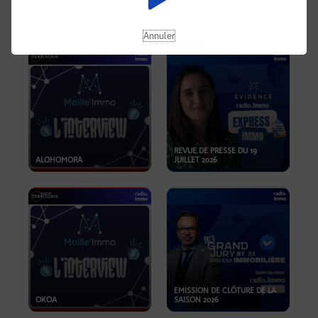
OPPORTUNITÉS… ET SI LE BON
PLAN SE TROUVAIT LÀ OÙ ON
EMISSION SPÉCIALE SIBCA
NE REGARDE PAS ASSEZ ?
2026
Annuler
REVUE DE PRESSE DU 19
ALOHOMORA
JUILLET 2026
EMISSION DE CLÔTURE DE LA
OKOA
SAISON 2026