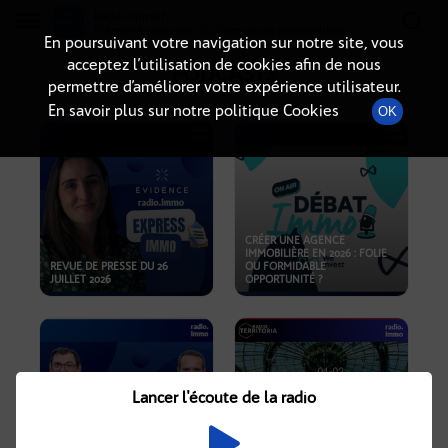
Radio-immo.fr
Premiere webradio d'information immobiliere
En poursuivant votre navigation sur notre site, vous
acceptez l’utilisation de cookies afin de nous
PODCASTS
permettre d’améliorer votre expérience utilisateur.
En savoir plus sur notre politique Cookies
OK
CRÉER UNE AGENCE
IMMOBILIÈRE EN 2026 : FOLIE
REVUE DE PRESSE DU 26
OU FORMIDABLE
JUILLET 2026
OPPORTUNITÉ ?
Lancer l'écoute de la radio
CRISE IMMOBILIÈRE, PRIX EN
BAISSE, NOUVELLES