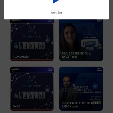
OPPORTUNITÉS… ET SI LE BON
PLAN SE TROUVAIT LÀ OÙ ON
EMISSION SPÉCIALE SIBCA
NE REGARDE PAS ASSEZ ?
2026
Annuler
REVUE DE PRESSE DU 19
ALOHOMORA
JUILLET 2026
EMISSION DE CLÔTURE DE LA
OKOA
SAISON 2026