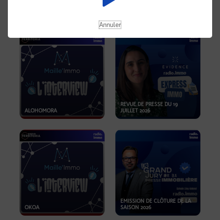
OPPORTUNITÉS… ET SI LE BON
PLAN SE TROUVAIT LÀ OÙ ON
EMISSION SPÉCIALE SIBCA
NE REGARDE PAS ASSEZ ?
2026
Annuler
REVUE DE PRESSE DU 19
ALOHOMORA
JUILLET 2026
EMISSION DE CLÔTURE DE LA
OKOA
SAISON 2026