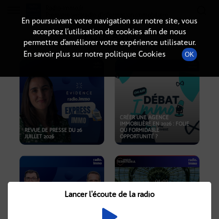
Radio-immo.fr
Premiere webradio d'information immobiliere
En poursuivant votre navigation sur notre site, vous
acceptez l’utilisation de cookies afin de nous
PODCASTS
permettre d’améliorer votre expérience utilisateur.
En savoir plus sur notre politique Cookies
OK
CRÉER UNE AGENCE
IMMOBILIÈRE EN 2026 : FOLIE
REVUE DE PRESSE DU 26
OU FORMIDABLE
JUILLET 2026
OPPORTUNITÉ ?
Lancer l'écoute de la radio
CRISE IMMOBILIÈRE, PRIX EN
BAISSE, NOUVELLES