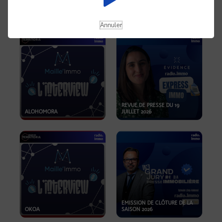
OPPORTUNITÉS… ET SI LE BON
PLAN SE TROUVAIT LÀ OÙ ON
EMISSION SPÉCIALE SIBCA
NE REGARDE PAS ASSEZ ?
2026
Annuler
REVUE DE PRESSE DU 19
ALOHOMORA
JUILLET 2026
EMISSION DE CLÔTURE DE LA
OKOA
SAISON 2026