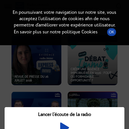
Radio-immo.fr
Premiere webradio d'information immobiliere
En poursuivant votre navigation sur notre site, vous
acceptez l’utilisation de cookies afin de nous
PODCASTS
permettre d’améliorer votre expérience utilisateur.
En savoir plus sur notre politique Cookies
OK
CRÉER UNE AGENCE
IMMOBILIÈRE EN 2026 : FOLIE
REVUE DE PRESSE DU 26
OU FORMIDABLE
JUILLET 2026
OPPORTUNITÉ ?
Lancer l'écoute de la radio
CRISE IMMOBILIÈRE, PRIX EN
BAISSE, NOUVELLES