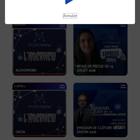
OPPORTUNITÉS… ET SI LE BON
PLAN SE TROUVAIT LÀ OÙ ON
EMISSION SPÉCIALE SIBCA
NE REGARDE PAS ASSEZ ?
2026
Annuler
REVUE DE PRESSE DU 19
ALOHOMORA
JUILLET 2026
EMISSION DE CLÔTURE DE LA
OKOA
SAISON 2026