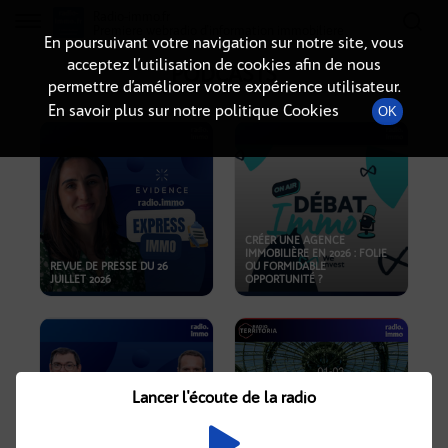
Radio-immo.fr
Premiere webradio d'information immobiliere
En poursuivant votre navigation sur notre site, vous
acceptez l’utilisation de cookies afin de nous
PODCASTS
permettre d’améliorer votre expérience utilisateur.
En savoir plus sur notre politique Cookies
OK
CRÉER UNE AGENCE
IMMOBILIÈRE EN 2026 : FOLIE
REVUE DE PRESSE DU 26
OU FORMIDABLE
JUILLET 2026
OPPORTUNITÉ ?
Lancer l'écoute de la radio
CRISE IMMOBILIÈRE, PRIX EN
BAISSE, NOUVELLES